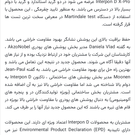
Interpon D X-Pro عرضه می شود در دو گرید استاندارد و گرید با دوام
بسیار بالا در دسترس می باشد. به منظور تایید چقرمگی ، این محصول با
استفاده از دستگاه Martindale test در معرض سخت ترین تست ها
قرار گرفته است.
حفظ براقیت بالای این پوشش نشانگر بهبود مقاومت خراشی می باشد.
به گفته Daniela Vlad مدیر بخش پوشش های پودری AkzoNobel ،
کارشناسان این شرکت با مشتریان خود در ارتباط نزدیک بوده و از نیاز های
آنها دقیقا آگاه می شوند. محصول جدید در نتیجه این تعامل می باشد و
بهترین راه حل برای بهبود مقاومت خراشی می باشد. به گفته Jean-Paul
Moonen مدیر بخش پوشش های ساختمانی ، تاکنون Interpon D به
دوام بالا شناخته می شد اما مقاومت خراشی بالا نیز به آن اضافه شده
است. مشتریان بخش ساختمانی (بویژه تولیدکنندگان در و پنجره های
آلومینیومی) به دنبال پوشش های پودری با مقاومت خراشی بالا بویژه در
فام های تیره می باشند که این محصول جدید نیاز آنها را بر طرف می کند.
مشتریان به محصولات Interpon D اعتماد ویژه ای دارند. این محصولات
دارای تاییدیه Environmental Product Declaration (EPD) نیز می