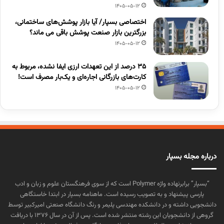
1405-05-12
اختصاصی بسپار/ آیا بازار پوشش‌های ساختمانی،
بزرگترین بازار صنعت پوشش باقی می ماند؟
1405-05-12
۳۵ درصد از این تعهدات ارزی ایفا نشده، مربوط به
کارت‌های بازرگانی اجاره‌ای و یک‌بار مصرف است!
1405-05-12
درباره مجله بسپار
“بسپار” برابرنهاده واژه Polymer است که از سوی فرهنگستان علوم و زبان و ادب
پارسی پیشنهاد و به تصویب رسیده است. ماهنامه بسپار در ابتدا خاستگاهی
دانشجویی داشته و در دانشکده مهندسی پلیمر و رنگ دانشگاه صنعتی امیرکبیر توسط
گروهی از دانشجویان این رشته منتشر شده است. پس از آن در سال ۱۳۷۶ با دریافت