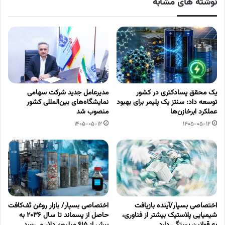
نوشته های مشابه
یک محقق پسادکتری در کشور
مدیرعامل جدید شرکت سهامی
توسعه داد: سنتز یک پلیمر برای بهبود
نمایشگاه‌های بین‌المللی کشور
عملکرد ابرخازن‌ها
منصوب شد
1405-05-12
1405-05-12
اختصاصی بسپار/آینده بازیافت
اختصاصی بسپار/ بازار روغن تَف‌کافت
شیمیایی پلاستیک بیشتر از فناوری،
حاصل از پسماند تا سال ۲۰۳۶ به
به قوانین بستگی دارد
بیش از ۶۱۵ میلیون دلار می‌رسد