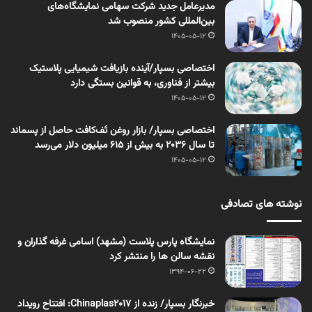
مدیرعامل جدید شرکت سهامی نمایشگاه‌های
بین‌المللی کشور منصوب شد
1405-05-12
اختصاصی بسپار/آینده بازیافت شیمیایی پلاستیک
بیشتر از فناوری، به قوانین بستگی دارد
1405-05-12
اختصاصی بسپار/ بازار روغن تَف‌کافت حاصل از پسماند
تا سال ۲۰۳۶ به بیش از ۶۱۵ میلیون دلار می‌رسد
1405-05-12
نوشته های تصادفی
نمایشگاه پارس پلاست (مشهد) اسامی غرفه گذاران و
نقشه سالن ها را منتشر کرد
1394-06-22
خبرنگار بسپار/ زنده از Chinaplas2017: افتتاح رویداد