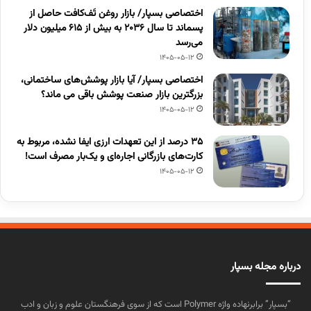
اختصاصی بسپار/ بازار روغن تَف‌کافت حاصل از
پسماند تا سال ۲۰۳۶ به بیش از ۶۱۵ میلیون دلار
می‌رسد
1405-05-12
اختصاصی بسپار/ آیا بازار پوشش‌های ساختمانی،
بزرگترین بازار صنعت پوشش باقی می ماند؟
1405-05-12
۳۵ درصد از این تعهدات ارزی ایفا نشده، مربوط به
کارت‌های بازرگانی اجاره‌ای و یک‌بار مصرف است!
1405-05-12
درباره مجله بسپار
“بسپار” برابرنهاده واژه Polymer است که از سوی فرهنگستان علوم و زبان و ادب