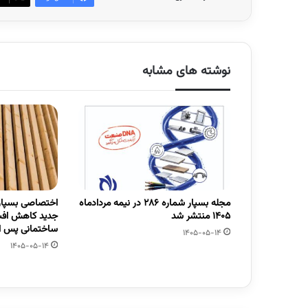
نوشته های مشابه
مجله بسپار شماره 286 در نیمه مردادماه
اختصاصی بسپار/
1405 منتشر شد
جدید کاهش افت
ساختمانی پس از
1405-05-14
1405-05-14