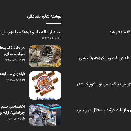
نوشته های تصادفی
احمدیان: اقتصاد و فرهنگ، با عزم ملی
1393-06-02
در دانشگاه بوع
هواپیماسازی
 کاهش افت ویسکوزیته رنگ های
1397-02-22
فراخوان مسابقه
1395-06-21
زریقی؛ چگونه می توان کوچک شدن
از افت درآمد و اختلال در زنجیره
چرخشی/ ارایه و معرفی ۱۴ فناو
1404-01-28