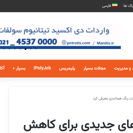
اک ها
فارسی
 و مدیریت
مجلات بسپار
پلیمریس
IPolyJob
بسپار +
آکا
 رنگ های جدیدی برای کاهش