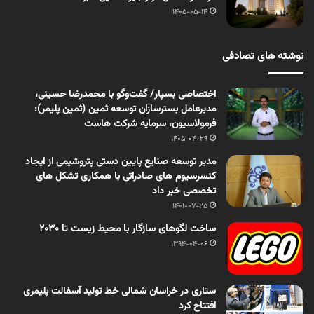
1405-05-14
نوشته های تصادفی
اختصاصی بسپار/ گفت‌وگو با محمدرضا حسینی،
مدیرعامل بسترسازان توسعه ثمین (ثمین پلیمر):
فرمولاسیون، سرمایه شرکت هاست
1405-04-29
مدیر توسعه صنایع پایین دستی پتروشیمی از ایجاد
کنسرسیوم های صادراتی با همکاری تشکل های
تخصصی خبر داد
1401-07-25
ساخت لگوهای سازگار با محیط زیست تا 2030
1394-04-06
ستاری در خراسان شمالی خط تولید آسفالت پلیمری
افتتاح کرد