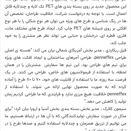
این محصول جدید بر روی بسته بندی های PET تک لایه و چندلایه قابل
اعمال است. با توجه به درخواست شرکت، خلاقیت طراحان، تخصص آن
ها در رنگ شناسی و طرح های ویژه می توان هر نوع شکلی را با هر نوع
افکتی بر روی شیشه های PET چاپ کرد. ایجاد طرح های مختلف مات،
فلزی، قطره ای، درخشان و حبابی می تواند نظر هر مشتری را به خود
جلب کند.
فیل ریکاردی ، مدیر بخش آمریکای شمالی بیان می کند: “هسته ی اصلی
طراحی penneffex، طراحی آجرهای ساختمانی و ایجاد افکت های ویژه
برای تیم های طراحی بود. این تیم ها سفارش مشتریان را در همان
لحظه، با استفاده از فرمولاسیون های خاص، طراحی می کنند. در یک
فرصت سه روزه، ما با استفاده از قابلیت های خود، 70 تا 80 طرح را آماده
کرده که به صورت محصول نهایی ارائه می شوند. با استفاده از
penneffex خلاقیت هیچ مرزی ندارد و فرایندی که ما طراحی کردیم زمان
تولید را کاهش می دهد.”
سیمون کلارک ، مدیر بخش بسته بندی بخش آسیا و اروپا بیان کرد: “برای
مثال در صورت سفارش تولیدکنندگانی که با آن ها در ارتباط هستیم، ما
می توانیم از تزریق همزمان و چندلایه استفاده کنیم و صدها طرح را در
ترکیب باهم ایجاد کنیم.”