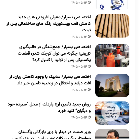
1405-05-14
اختصاصی بسپار/ معرفی افزودنی های جدید
کاهش افت ویسکوزیته رنگ های ساختمانی پس از
تینت
1405-05-14
اختصاصی بسپار/ جمع‌شدگی در قالب‌گیری
تزریقی؛ چگونه می توان کوچک شدن قطعات
پلاستیکی پس از تولید را کنترل کرد؟
1405-05-14
اختصاصی بسپار/ سابیک با وجود کاهش زیان، از
افت درآمد و اختلال در زنجیره تامین خبر داد
1405-05-14
روش جدید تأمین ارز؛ واردات از محل “سپرده خود
و دیگران” کلید خورد
1405-05-14
وزیر صمت در دیدار با وزیر بازرگانی پاگستان
خواستار پیگیری کانتینرهای ایرانی در بندر کراچی