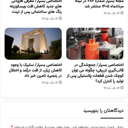
مجله بسپار شماره 286 در نیمه
اختصاصی بسپار/ معرفی افزودنی
مردادماه 1405 منتشر شد
های جدید کاهش افت ویسکوزیته
رنگ های ساختمانی پس از تینت
1405-05-14
1405-05-14
اختصاصی بسپار/ جمع‌شدگی در
اختصاصی بسپار/ سابیک با وجود
قالب‌گیری تزریقی؛ چگونه می توان
کاهش زیان، از افت درآمد و اختلال
کوچک شدن قطعات پلاستیکی پس از
در زنجیره تامین خبر داد
تولید را کنترل کرد؟
1405-05-14
1405-05-14
دیدگاهتان را بنویسید
نشانی ایمیل شما منتشر نخواهد شد.
بخش‌های موردنیاز علامت‌گذاری شده‌اند
*