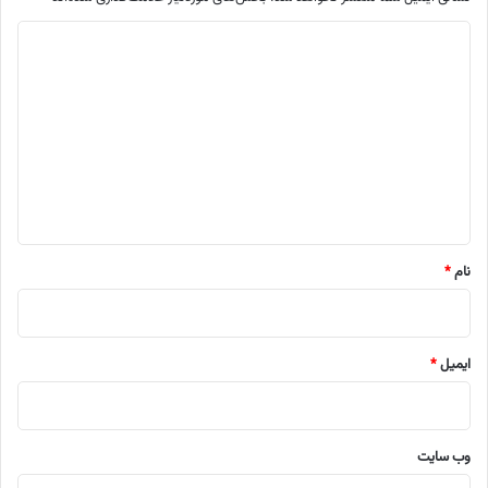
د
ی
د
گ
ا
ه
*
نام
*
ایمیل
*
وب‌ سایت