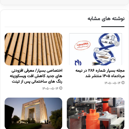
نوشته های مشابه
مجله بسپار شماره 286 در نیمه
اختصاصی بسپار/ معرفی افزودنی
مردادماه 1405 منتشر شد
های جدید کاهش افت ویسکوزیته
رنگ های ساختمانی پس از تینت
1405-05-14
1405-05-14