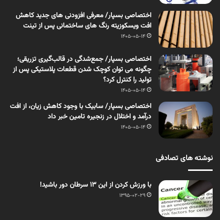
اختصاصی بسپار/ معرفی افزودنی های جدید کاهش
افت ویسکوزیته رنگ های ساختمانی پس از تینت
1405-05-14
اختصاصی بسپار/ جمع‌شدگی در قالب‌گیری تزریقی؛
چگونه می توان کوچک شدن قطعات پلاستیکی پس از
تولید را کنترل کرد؟
1405-05-14
اختصاصی بسپار/ سابیک با وجود کاهش زیان، از افت
درآمد و اختلال در زنجیره تامین خبر داد
1405-05-14
نوشته های تصادفی
با ورزش کردن از این ۱۳ سرطان دور باشید!
1395-02-29