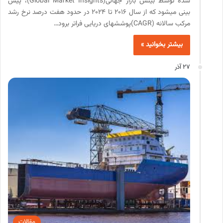
شده توسط بینش بازار جهانی(Global Market Insights)، پیش
بینی می­شود که از سال 2016 تا 2024 در حدود هفت درصد نرخ رشد
مرکب سالانه (CAGR)پوشش­های دریایی فراتر برود…
بیشتر بخوانید »
27 آذر
مقالات