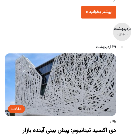
بیشتر بخوانید »
اردیبهشت
- 1398 -
29 اردیبهشت
مقالات
0
دی ­اکسید تیتانیوم: پیش­ بینی آینده بازار