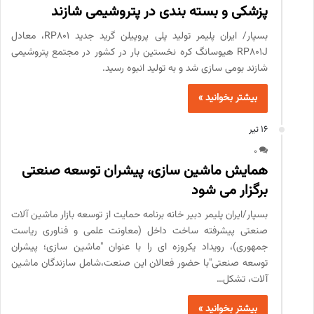
پزشکی و بسته بندی در پتروشیمی شازند
بسپار/ ایران پلیمر تولید پلی پروپیلن گرید جدید RP801، معادل
RP801J هیوسانگ کره نخستین بار در کشور در مجتمع پتروشیمی
شازند بومی سازی شد و به تولید انبوه رسید.
بیشتر بخوانید »
16 تیر
0
همایش ماشین سازی، پیشران توسعه صنعتی
برگزار می شود
بسپار/ایران پلیمر دبیر خانه برنامه حمایت از توسعه بازار ماشین آلات
صنعتی پیشرفته ساخت داخل (معاونت علمی و فناوری ریاست
جمهوری)، رویداد یکروزه ای را با عنوان "ماشین سازی؛ پیشران
توسعه صنعتی"با حضور فعالان این صنعت،شامل سازندگان ماشین
آلات، تشکل…
بیشتر بخوانید »