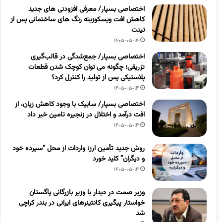
اختصاصی بسپار/ معرفی افزودنی های جدید
کاهش افت ویسکوزیته رنگ های ساختمانی پس از
تینت
1405-05-14
اختصاصی بسپار/ جمع‌شدگی در قالب‌گیری
تزریقی؛ چگونه می توان کوچک شدن قطعات
پلاستیکی پس از تولید را کنترل کرد؟
1405-05-14
اختصاصی بسپار/ سابیک با وجود کاهش زیان، از
افت درآمد و اختلال در زنجیره تامین خبر داد
1405-05-14
روش جدید تأمین ارز؛ واردات از محل “سپرده خود
و دیگران” کلید خورد
1405-05-14
وزیر صمت در دیدار با وزیر بازرگانی پاگستان
خواستار پیگیری کانتینرهای ایرانی در بندر کراچی
شد