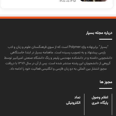
1405-05-14
درباره مجله بسپار
“بسپار” برابرنهاده واژه Polymer است که از سوی فرهنگستان علوم و زبان و ادب
پارسی پیشنهاد و به تصویب رسیده است. ماهنامه بسپار در ابتدا خاستگاهی
دانشجویی داشته و در دانشکده مهندسی پلیمر و رنگ دانشگاه صنعتی امیرکبیر توسط
گروهی از دانشجویان این رشته منتشر شده است. پس از آن در سال ۱۳۷۶ با دریافت
مجوز انتشار بین المللی به دو زبان فارسی و انگلیسی فعالیت خود را ادامه داد.
مجوز ها
اعلام وصول
نماد
پایگاه خبری
الکترونیکی