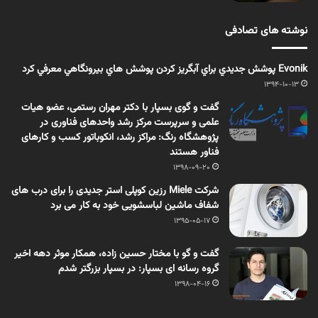
نوشته های تصادفی
Evonik پوشش جديدي براي آبگريز كردن پوشش هاي بيرونگاهي معرفي كرد
1394-10-13
گفت و گوی بسپار با دکتر مهران رستمی، عضو هیات
علمی و سرپرست مرکز رشد واحدهای فناوری در
پژوهشگاه رنگ: مراکز رشد، انکوباتور کسب و کارهای
فناور هستند
1398-09-20
شرکت Miele رزین کوپلی استر جدیدی را برای درب های
شفاف ماشین لباسشویی خود به کار می برد
1395-05-17
گفت و گو با مختار حسین زاده، همکار موثر دهه اخیر
گروه رسانه ای بسپار: در بسپار بزرگتر شدم
1398-04-16