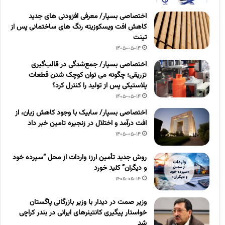
اختصاصی بسپار/ معرفی افزودنی های جدید
کاهش افت ویسکوزیته رنگ های ساختمانی پس از
تینت
1405-05-14
اختصاصی بسپار/ جمع‌شدگی در قالب‌گیری
تزریقی؛ چگونه می توان کوچک شدن قطعات
پلاستیکی پس از تولید را کنترل کرد؟
1405-05-14
اختصاصی بسپار/ سابیک با وجود کاهش زیان، از
افت درآمد و اختلال در زنجیره تامین خبر داد
1405-05-14
روش جدید تأمین ارز؛ واردات از محل “سپرده خود
و دیگران” کلید خورد
1405-05-14
وزیر صمت در دیدار با وزیر بازرگانی پاگستان
خواستار پیگیری کانتینرهای ایرانی در بندر کراچی
شد