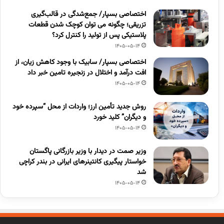
اختصاصی بسپار/ جمع‌شدگی در قالب‌گیری
تزریقی؛ چگونه می توان کوچک شدن قطعات
پلاستیکی پس از تولید را کنترل کرد؟
1405-05-14
اختصاصی بسپار/ سابیک با وجود کاهش زیان، از
افت درآمد و اختلال در زنجیره تامین خبر داد
1405-05-14
روش جدید تأمین ارز؛ واردات از محل “سپرده خود
و دیگران” کلید خورد
1405-05-14
وزیر صمت در دیدار با وزیر بازرگانی پاگستان
خواستار پیگیری کانتینرهای ایرانی در بندر کراچی
شد
1405-05-14