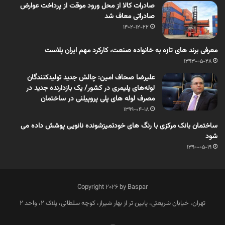
صادرات کالا از محل ورود موقت از پرداخت عوارض
صادراتی معاف شد
1402-12-22
معرفی برند های تازه به خانواده صنعت، کارکرد مهم ایران پلاست
1393-05-28
علیرضا صحاف امین: چالش جدید تولیدکنندگان
لوله‌های پلیمری در کشور/ یک بازدارنده جدید در
مصرف لوله های پلی پروپیلنی در ساختمان
1399-04-18
ساختمان بانک مرکزی با رنگ های خودتمیزشونده نانویی پوشش داده می
شود
1390-05-19
Copyright 2026 by Baspar
تهران، خیابان شریعتی، پایین تر از بهار شیراز، کوچه سلطانی، پلاک 2، واحد 2