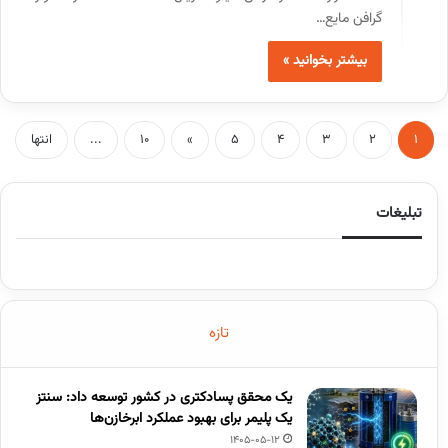
گرافن مایع…
بیشتر بخوانید »
1
2
3
4
5
»
10
...
انتها
تبلیغات
تازه
یک محقق پسادکتری در کشور توسعه داد: سنتز
یک پلیمر برای بهبود عملکرد ابرخازن‌ها
1405-05-12