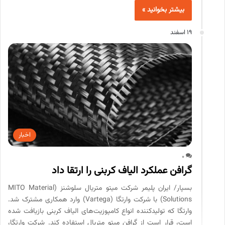
بیشتر بخوانید »
19 اسفند
اخبار
0
گرافن عملکرد الیاف کربنی را ارتقا داد
بسپار/ ایران پلیمر شرکت میتو متریال سلوشنز (MITO Material
Solutions) با شرکت وارتگا (Vartega) وارد همکاری مشترک شد.
وارتگا که تولیدکننده انواع کامپوزیت‌های الیاف کربنی بازیافت شده
است، قرار است از گرافن میتو متریال استفاده کند. شرکت وارتگا،