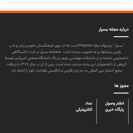
درباره مجله بسپار
“بسپار” برابرنهاده واژه Polymer است که از سوی فرهنگستان علوم و زبان و ادب
پارسی پیشنهاد و به تصویب رسیده است. ماهنامه بسپار در ابتدا خاستگاهی
دانشجویی داشته و در دانشکده مهندسی پلیمر و رنگ دانشگاه صنعتی امیرکبیر توسط
گروهی از دانشجویان این رشته منتشر شده است. پس از آن در سال ۱۳۷۶ با دریافت
مجوز انتشار بین المللی به دو زبان فارسی و انگلیسی فعالیت خود را ادامه داد.
مجوز ها
اعلام وصول
نماد
پایگاه خبری
الکترونیکی