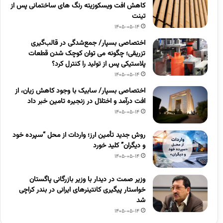
کاهش افت ویسکوزیته رنگ های ساختمانی پس از
تینت
1405-05-14
اختصاصی بسپار/ جمع‌شدگی در قالب‌گیری
تزریقی؛ چگونه می توان کوچک شدن قطعات
پلاستیکی پس از تولید را کنترل کرد؟
1405-05-14
اختصاصی بسپار/ سابیک با وجود کاهش زیان، از
افت درآمد و اختلال در زنجیره تامین خبر داد
1405-05-14
روش جدید تأمین ارز؛ واردات از محل “سپرده خود
و دیگران” کلید خورد
1405-05-14
وزیر صمت در دیدار با وزیر بازرگانی پاگستان
خواستار پیگیری کانتینرهای ایرانی در بندر کراچی
شد
1405-05-14