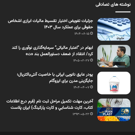
نوشته های تصادفی
جزئیات تفویض اختیار تقسیط مالیات ابرازی اشخاص
حقوقی برای عملکرد سال ۱۴۰۳
1404-06-15
ابهام در “اعتبار مالیاتی” سرمایه‌گذاری نوآوری را کند
کرد/ انتقاد از ضعف دستورالعمل بند «ت»
1405-02-27
پودر عایق نانویی ایرانی با خاصیت آنتی‌باکتریال؛
جایگزینی مدرن برای ایزوگام
1404-04-07
آخرین مهلت تکمیل مراحل ثبت نام (فرم درج اطلاعات
كتاب، كارت شناسايي و كارت پاركينگ) ایران پلاست
1393-05-22