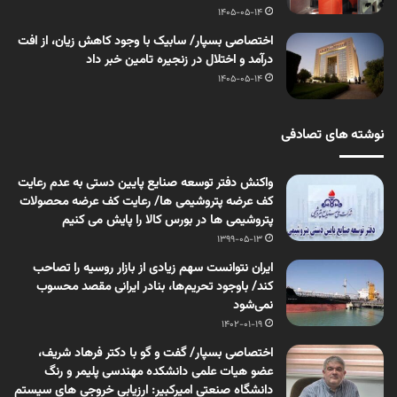
1405-05-14
اختصاصی بسپار/ سابیک با وجود کاهش زیان، از افت
درآمد و اختلال در زنجیره تامین خبر داد
1405-05-14
نوشته های تصادفی
واکنش دفتر توسعه صنایع پایین دستی به عدم رعایت
کف عرضه پتروشیمی ها/ رعایت کف عرضه محصولات
پتروشیمی ها در بورس کالا را پایش می کنیم
1399-05-13
ایران نتوانست سهم زیادی از بازار روسیه را تصاحب
کند/ باوجود تحریم‌ها، بنادر ایرانی مقصد محسوب
نمی‌شود
1402-01-19
اختصاصی بسپار/ گفت و گو با دکتر فرهاد شریف،
عضو هیات علمی دانشکده مهندسی پلیمر و رنگ
دانشگاه صنعتی امیرکبیر: ارزیابی خروجی های سیستم