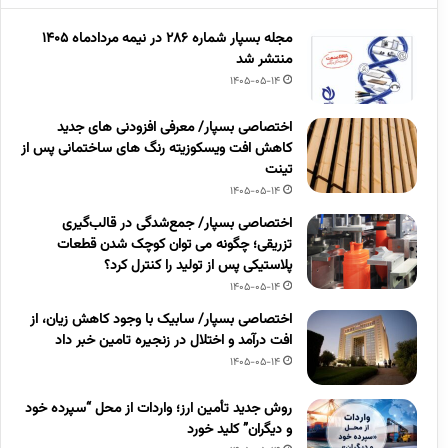
مجله بسپار شماره 286 در نیمه مردادماه 1405
منتشر شد
1405-05-14
اختصاصی بسپار/ معرفی افزودنی های جدید
کاهش افت ویسکوزیته رنگ های ساختمانی پس از
تینت
1405-05-14
اختصاصی بسپار/ جمع‌شدگی در قالب‌گیری
تزریقی؛ چگونه می توان کوچک شدن قطعات
پلاستیکی پس از تولید را کنترل کرد؟
1405-05-14
اختصاصی بسپار/ سابیک با وجود کاهش زیان، از
افت درآمد و اختلال در زنجیره تامین خبر داد
1405-05-14
روش جدید تأمین ارز؛ واردات از محل “سپرده خود
و دیگران” کلید خورد