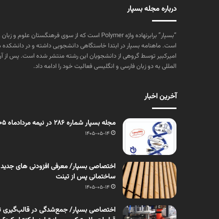
درباره مجله بسپار
“بسپار” برابرنهاده واژه Polymer است که از سوی فرهنگستا
است. ماهنامه بسپار در ابتدا خاستگاهی دانشجویی داشته و در دانشکده 
المللی به دو زبان فارسی و انگلیسی فعالیت خود را ادامه داد.
آخرین اخبار
مجله بسپار شماره 286 در نیمه مردادماه 1405 منتشر شد
1405-05-14
اختصاصی بسپار/ معرفی افزودنی های جدید
ساختمانی پس از تینت
1405-05-14
اختصاصی بسپار/ جمع‌شدگی در قالب‌گیری ت