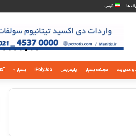
اک ها
فارسی
 و مدیریت
مجلات بسپار
پلیمریس
IPolyJob
بسپار +
آکا