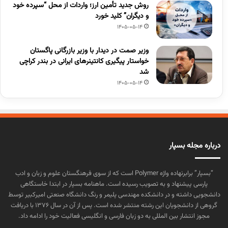
روش جدید تأمین ارز؛ واردات از محل “سپرده خود
و دیگران” کلید خورد
1405-05-14
وزیر صمت در دیدار با وزیر بازرگانی پاگستان
خواستار پیگیری کانتینرهای ایرانی در بندر کراچی
شد
1405-05-14
درباره مجله بسپار
“بسپار” برابرنهاده واژه Polymer است که از سوی فرهنگستان علوم و زبان و ادب
پارسی پیشنهاد و به تصویب رسیده است. ماهنامه بسپار در ابتدا خاستگاهی
دانشجویی داشته و در دانشکده مهندسی پلیمر و رنگ دانشگاه صنعتی امیرکبیر توسط
گروهی از دانشجویان این رشته منتشر شده است. پس از آن در سال ۱۳۷۶ با دریافت
مجوز انتشار بین المللی به دو زبان فارسی و انگلیسی فعالیت خود را ادامه داد.