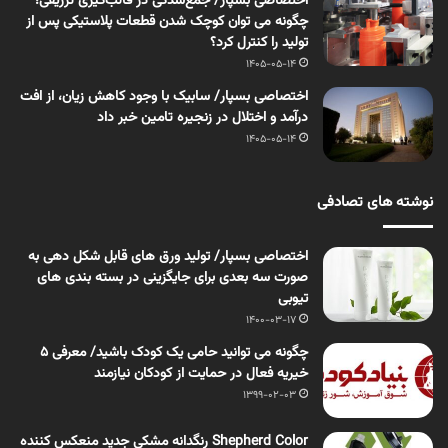
اختصاصی بسپار/ جمع‌شدگی در قالب‌گیری تزریقی؛
چگونه می توان کوچک شدن قطعات پلاستیکی پس از
تولید را کنترل کرد؟
1405-05-14
اختصاصی بسپار/ سابیک با وجود کاهش زیان، از افت
درآمد و اختلال در زنجیره تامین خبر داد
1405-05-14
نوشته های تصادفی
اختصاصی بسپار/ تولید ورق های قابل شکل دهی به
صورت سه بعدی برای جایگزینی در بسته بندی های
تیوبی
1400-03-17
چگونه می توانید حامی یک کودک باشید/ معرفی 5
خیریه فعال در حمایت از کودکان نیازمند
1399-02-03
Shepherd Color رنگدانه مشکی جدید منعکس کننده