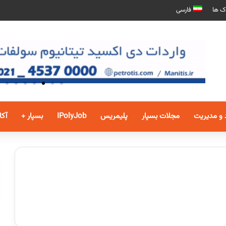
ک ها
فارسی
 و مدیریت
مجلات بسپار
پلیمریس
IPolyJob
بسپار +
آکا