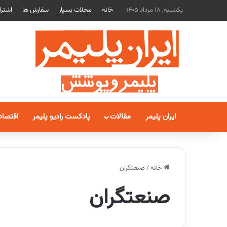
یکشنبه, 18 مرداد 1405
خانه
مجلات بسپار
سفارش ها
اشترا
ایران پلیمر
مقالات
پادکست رادیو پلیمر
اقتصاد
خانه
/
صنعت­گران
صنعت­گران