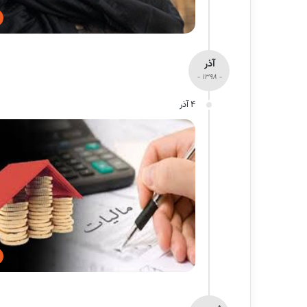
آذر
- 1398 -
4 آذر