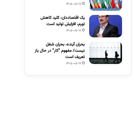
1405-05-17
یک اقتصاددان: کلید کاهش
تورم، افزایش تولید است
1405-05-17
بحران آینده، بحران شغل
نیست/ مفهوم “کار” در حال باز
تعریف است
1405-05-17