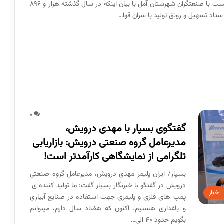
بسپار/ ایران پلیمر رضا رحمانی ظهر روز گذشته در نشست با صنعتگران شهرستان آمل با بیان اینکه در سال گذشته هزار و ۸۹۶
ستاد تسهیل و رونق تولید با سران قوا…
0
گفتگوی بسپار با مهدی درویش،
مدیرعامل گروه صنعتی درویش: بازاریابی
تلگرامی از نمایشگاهی کارآمدتر است!
بسپار/ ایران پلیمر مهدی درویش، مدیرعامل گروه صنعتی
درویش در گفتگو با خبرنگار بسپار گفت: ما تولید کننده­ ی
اخبار
پمپ­ های فلزی و پلیمری جهت استفاده در صنایع آبیاری
و باغداری هستیم. اکنون که هفتاد سال دارم، می­توانم
بگویم حدود 40 الی…