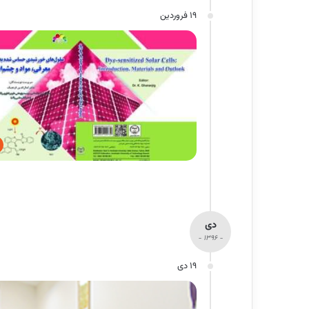
19 فروردین
دی
- 1396 -
19 دی