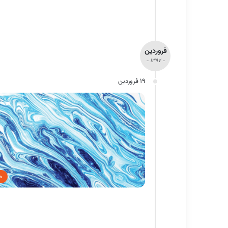
فروردین
- 1397 -
19 فروردین
م