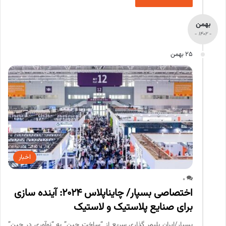
بهمن
- 1402 -
25 بهمن
اخبار
0
اختصاصی بسپار/ چایناپلاس 2024: آینده سازی
برای صنایع پلاستیک و لاستیک
بسپار/ایران پلیمر گذاری سریع از “ساخت چین” به “نوآوری در چین”