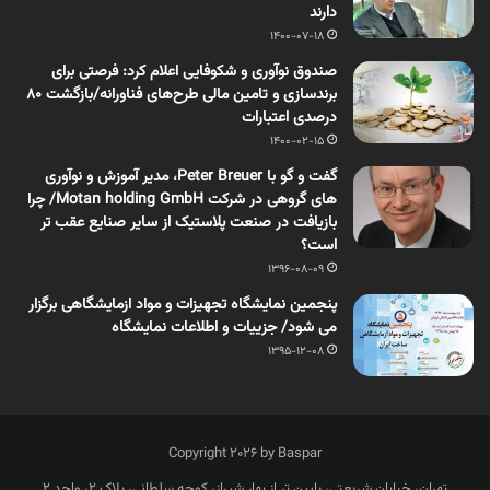
دارند
1400-07-18
صندوق نوآوری و شکوفایی اعلام کرد: فرصتی برای
برندسازی و تامین مالی طرح‌های فناورانه/بازگشت ۸۰
درصدی اعتبارات
1400-02-15
گفت و گو با Peter Breuer، مدیر آموزش و نوآوری
های گروهی در شرکت Motan holding GmbH/ چرا
بازیافت در صنعت پلاستیک از سایر صنایع عقب تر
است؟
1396-08-09
پنجمین نمایشگاه تجهیزات و مواد ازمایشگاهی برگزار
می شود/ جزییات و اطلاعات نمایشگاه
1395-12-08
Copyright 2026 by Baspar
تهران، خیابان شریعتی، پایین تر از بهار شیراز، کوچه سلطانی، پلاک 2، واحد 2