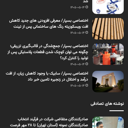
شد
1405-05-14
اختصاصی بسپار/ معرفی افزودنی های جدید کاهش
افت ویسکوزیته رنگ های ساختمانی پس از تینت
1405-05-14
اختصاصی بسپار/ جمع‌شدگی در قالب‌گیری تزریقی؛
چگونه می توان کوچک شدن قطعات پلاستیکی پس از
تولید را کنترل کرد؟
1405-05-14
اختصاصی بسپار/ سابیک با وجود کاهش زیان، از افت
درآمد و اختلال در زنجیره تامین خبر داد
1405-05-14
نوشته های تصادفی
صادرکنندگان متقاضی شرکت در فرآیند انتخاب
صادرکنندگان نمونه (استان تهران) تا 28 مهر فرصت