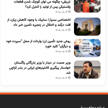
تزریقی؛ چگونه می توان کوچک شدن قطعات
پلاستیکی پس از تولید را کنترل کرد؟
1405-05-14
اختصاصی بسپار/ سابیک با وجود کاهش زیان، از
افت درآمد و اختلال در زنجیره تامین خبر داد
1405-05-14
روش جدید تأمین ارز؛ واردات از محل “سپرده خود
و دیگران” کلید خورد
1405-05-14
وزیر صمت در دیدار با وزیر بازرگانی پاگستان
خواستار پیگیری کانتینرهای ایرانی در بندر کراچی
شد
1405-05-14
درباره مجله بسپار