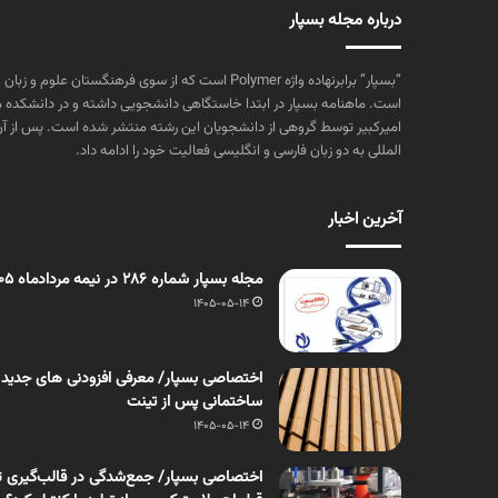
درباره مجله بسپار
“بسپار” برابرنهاده واژه Polymer است که از سوی فرهنگستا
است. ماهنامه بسپار در ابتدا خاستگاهی دانشجویی داشته و در دانشکده 
المللی به دو زبان فارسی و انگلیسی فعالیت خود را ادامه داد.
آخرین اخبار
مجله بسپار شماره 286 در نیمه مردادماه 1405 منتشر شد
1405-05-14
اختصاصی بسپار/ معرفی افزودنی های جدید
ساختمانی پس از تینت
1405-05-14
اختصاصی بسپار/ جمع‌شدگی در قالب‌گیری ت