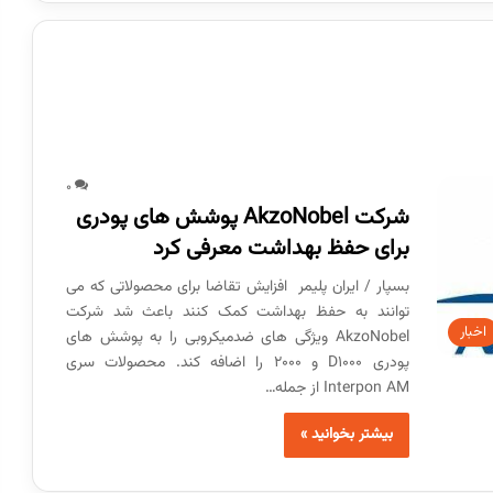
0
شرکت AkzoNobel پوشش های پودری
برای حفظ بهداشت معرفی کرد
بسپار / ایران پلیمر افزایش تقاضا برای محصولاتی که می
توانند به حفظ بهداشت کمک کنند باعث شد شرکت
اخبار
AkzoNobel ویژگی های ضدمیکروبی را به پوشش های
پودری D1000 و 2000 را اضافه کند. محصولات سری
Interpon AM از جمله…
بیشتر بخوانید »