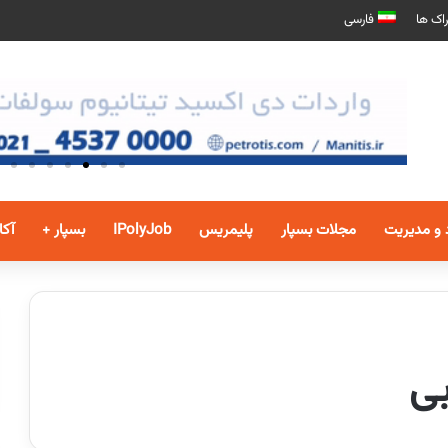
اک ها
فارسی
 و مدیریت
مجلات بسپار
پلیمریس
IPolyJob
بسپار +
آکا
ی