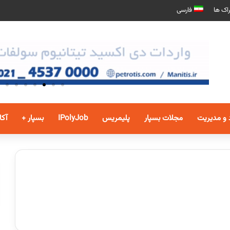
اک ها
فارسی
 و مدیریت
مجلات بسپار
پلیمریس
IPolyJob
بسپار +
آکا