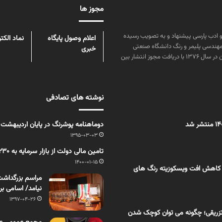
مجوز ها
ن علوم و زبان و ادب پارسی پیشنهاد و به تصویب رسیده
اعلام وصول پایگاه
نماد الکت
مهندسی پلیمر و رنگ دانشگاه صنعتی
خبری
امیرکبیر توسط گروهی از دانشجویان این رشته منتشر شده است. پس از آن در سال ۱۳۷۶ با دریافت مجوز انتشار بین
نوشته های تصادفی
دوماهنامه پوشرنگ در پایان اردیبهشت
1395-03-03
تامین مالی دولت از بازار سرمایه به ۲۳۰هزارمیلیاردتومان رسید!
1400-01-15
 کاهش افت ویسکوزیته رنگ های
مراسم بزرگداشت
نیامد/ اسامی بر
1397-04-26
زریقی؛ چگونه می توان کوچک شدن