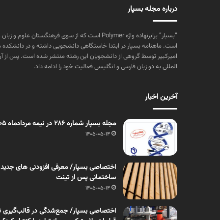
درباره مجله بسپار
“بسپار” برابرنهاده واژه Polymer است که از سوی فرهنگستا
است. ماهنامه بسپار در ابتدا خاستگاهی دانشجویی داشته و در دانشکده 
المللی به دو زبان فارسی و انگلیسی فعالیت خود را ادامه داد.
آخرین اخبار
مجله بسپار شماره 286 در نیمه مردادماه 1405 منتشر شد
1405-05-14
اختصاصی بسپار/ معرفی افزودنی های جدید
ساختمانی پس از تینت
1405-05-14
اختصاصی بسپار/ جمع‌شدگی در قالب‌گیری ت