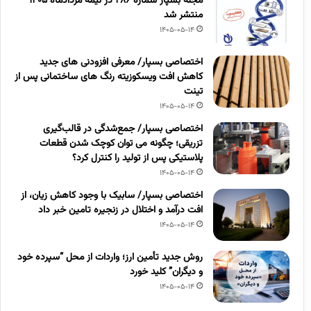
مجله بسپار شماره 286 در نیمه مردادماه 1405
منتشر شد
1405-05-14
اختصاصی بسپار/ معرفی افزودنی های جدید
کاهش افت ویسکوزیته رنگ های ساختمانی پس از
تینت
1405-05-14
اختصاصی بسپار/ جمع‌شدگی در قالب‌گیری
تزریقی؛ چگونه می توان کوچک شدن قطعات
پلاستیکی پس از تولید را کنترل کرد؟
1405-05-14
اختصاصی بسپار/ سابیک با وجود کاهش زیان، از
افت درآمد و اختلال در زنجیره تامین خبر داد
1405-05-14
روش جدید تأمین ارز؛ واردات از محل “سپرده خود
و دیگران” کلید خورد
1405-05-14