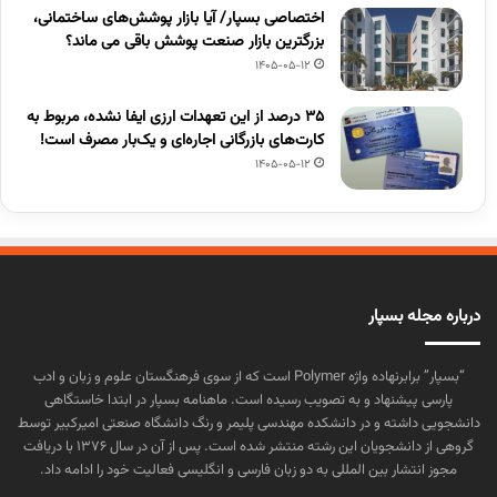
اختصاصی بسپار/ آیا بازار پوشش‌های ساختمانی،
بزرگترین بازار صنعت پوشش باقی می ماند؟
1405-05-12
۳۵ درصد از این تعهدات ارزی ایفا نشده، مربوط به
کارت‌های بازرگانی اجاره‌ای و یک‌بار مصرف است!
1405-05-12
درباره مجله بسپار
“بسپار” برابرنهاده واژه Polymer است که از سوی فرهنگستان علوم و زبان و ادب
پارسی پیشنهاد و به تصویب رسیده است. ماهنامه بسپار در ابتدا خاستگاهی
دانشجویی داشته و در دانشکده مهندسی پلیمر و رنگ دانشگاه صنعتی امیرکبیر توسط
گروهی از دانشجویان این رشته منتشر شده است. پس از آن در سال ۱۳۷۶ با دریافت
مجوز انتشار بین المللی به دو زبان فارسی و انگلیسی فعالیت خود را ادامه داد.