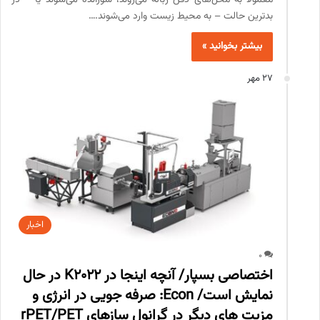
معمولاً به محل‌های دفن زباله می‌روند، سوزانده می‌شوند یا – در
بدترین حالت – به محیط زیست وارد می‌شوند.…
بیشتر بخوانید »
27 مهر
اخبار
0
اختصاصی بسپار/ آنچه اینجا در K2022 در حال
نمایش است/ Econ: صرفه جویی در انرژی و
مزیت های دیگر در گرانول سازهای rPET/PET