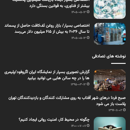
اختصاصی بسپار/آینده بازیافت شیمیایی پلاستیک
بیشتر از فناوری، به قوانین بستگی دارد
1405-05-12
اختصاصی بسپار/ بازار روغن تَف‌کافت حاصل از پسماند
تا سال ۲۰۳۶ به بیش از ۶۱۵ میلیون دلار می‌رسد
1405-05-12
نوشته های تصادفی
گزارش تصویری بسپار از نمایشگاه ایران اگروفود/پلیمری
ها را در چه سالن هایی می توانید بیابید
1395-03-12
صبح فردا درهای شهر آفتاب به روی مشارکت کنندگان و بازدیدکنندگان تهران
پلاست باز می شود
1396-11-02
چگونه در محیط کار، امنیت روانی ایجاد کنیم؟
1400-07-07