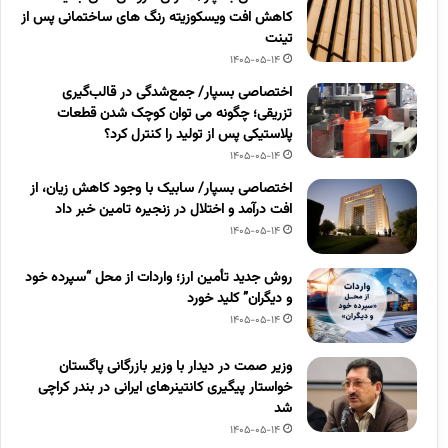
کاهش افت ویسکوزیته رنگ های ساختمانی پس از
تینت
1405-05-14
اختصاصی بسپار/ جمع‌شدگی در قالب‌گیری
تزریقی؛ چگونه می توان کوچک شدن قطعات
پلاستیکی پس از تولید را کنترل کرد؟
1405-05-14
اختصاصی بسپار/ سابیک با وجود کاهش زیان، از
افت درآمد و اختلال در زنجیره تامین خبر داد
1405-05-14
روش جدید تأمین ارز؛ واردات از محل “سپرده خود
و دیگران” کلید خورد
1405-05-14
وزیر صمت در دیدار با وزیر بازرگانی پاگستان
خواستار پیگیری کانتینرهای ایرانی در بندر کراچی
شد
1405-05-14