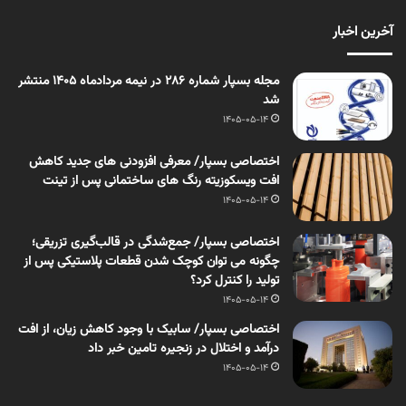
آخرین اخبار
مجله بسپار شماره 286 در نیمه مردادماه 1405 منتشر
شد
1405-05-14
اختصاصی بسپار/ معرفی افزودنی های جدید کاهش
افت ویسکوزیته رنگ های ساختمانی پس از تینت
1405-05-14
اختصاصی بسپار/ جمع‌شدگی در قالب‌گیری تزریقی؛
چگونه می توان کوچک شدن قطعات پلاستیکی پس از
تولید را کنترل کرد؟
1405-05-14
اختصاصی بسپار/ سابیک با وجود کاهش زیان، از افت
درآمد و اختلال در زنجیره تامین خبر داد
1405-05-14