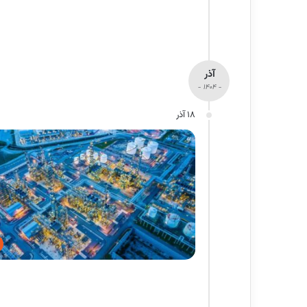
آذر
- 1404 -
18 آذر