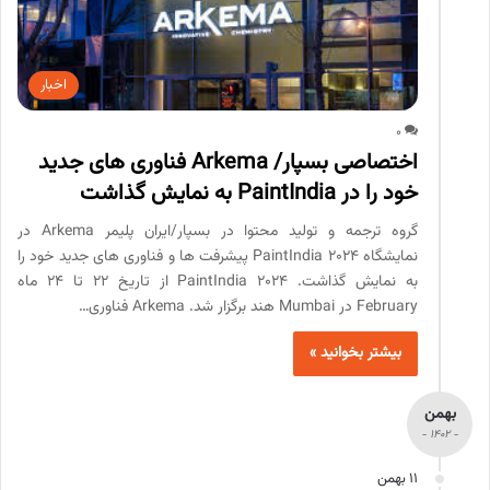
اخبار
0
اختصاصی بسپار/ Arkema فناوری های جدید
خود را در PaintIndia به نمایش گذاشت
گروه ترجمه و تولید محتوا در بسپار/ایران پلیمر Arkema در
نمایشگاه PaintIndia 2024 پیشرفت ها و فناوری های جدید خود را
به نمایش گذاشت. PaintIndia 2024 از تاریخ 22 تا 24 ماه
February در Mumbai هند برگزار شد. Arkema فناوری…
بیشتر بخوانید »
بهمن
- 1402 -
11 بهمن