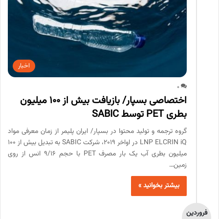
اخبار
0
اختصاصی بسپار/ بازیافت بیش از 100 میلیون
بطری PET توسط SABIC
گروه ترجمه و تولید محتوا در بسپار/ ایران پلیمر از زمان معرفی مواد
LNP ELCRIN iQ در اواخر 2019، شرکت SABIC به تبدیل بیش از 100
میلیون بطری آب یک بار مصرف PET با حجم 9/16 انس از روی
زمین…
بیشتر بخوانید »
فروردین