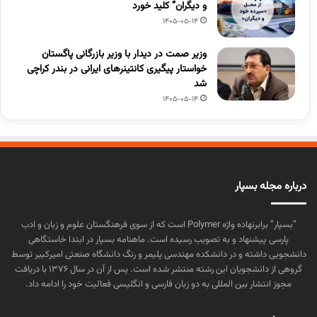
و دیگران” کلید خورد
1405-05-14
وزیر صمت در دیدار با وزیر بازرگانی پاگستان
خواستار پیگیری کانتینرهای ایرانی در بندر کراچی
شد
1405-05-14
درباره مجله بسپار
“بسپار” برابرنهاده واژه Polymer است که از سوی فرهنگستان علوم و زبان و ادب
پارسی پیشنهاد و به تصویب رسیده است. ماهنامه بسپار در ابتدا خاستگاهی
دانشجویی داشته و در دانشکده مهندسی پلیمر و رنگ دانشگاه صنعتی امیرکبیر توسط
گروهی از دانشجویان این رشته منتشر شده است. پس از آن در سال ۱۳۷۶ با دریافت
مجوز انتشار بین المللی به دو زبان فارسی و انگلیسی فعالیت خود را ادامه داد.