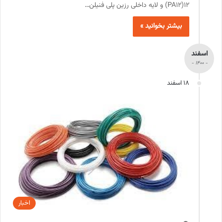
12(PA12) و لایه داخلی رزین پلی فنیلن…
بیشتر بخوانید »
اسفند
- 1400 -
18 اسفند
اخبار