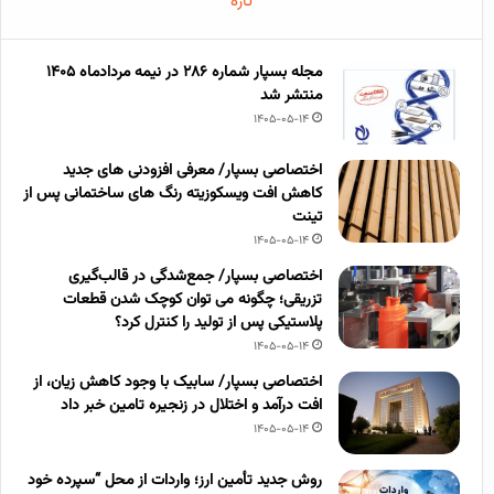
تازه
مجله بسپار شماره 286 در نیمه مردادماه 1405
منتشر شد
1405-05-14
اختصاصی بسپار/ معرفی افزودنی های جدید
کاهش افت ویسکوزیته رنگ های ساختمانی پس از
تینت
1405-05-14
اختصاصی بسپار/ جمع‌شدگی در قالب‌گیری
تزریقی؛ چگونه می توان کوچک شدن قطعات
پلاستیکی پس از تولید را کنترل کرد؟
1405-05-14
اختصاصی بسپار/ سابیک با وجود کاهش زیان، از
افت درآمد و اختلال در زنجیره تامین خبر داد
1405-05-14
روش جدید تأمین ارز؛ واردات از محل “سپرده خود