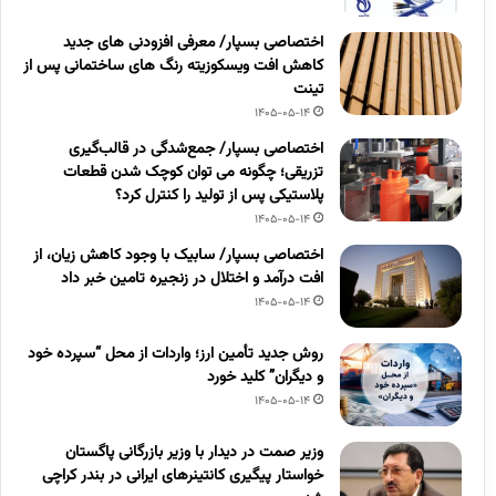
اختصاصی بسپار/ معرفی افزودنی های جدید
کاهش افت ویسکوزیته رنگ های ساختمانی پس از
تینت
1405-05-14
اختصاصی بسپار/ جمع‌شدگی در قالب‌گیری
تزریقی؛ چگونه می توان کوچک شدن قطعات
پلاستیکی پس از تولید را کنترل کرد؟
1405-05-14
اختصاصی بسپار/ سابیک با وجود کاهش زیان، از
افت درآمد و اختلال در زنجیره تامین خبر داد
1405-05-14
روش جدید تأمین ارز؛ واردات از محل “سپرده خود
و دیگران” کلید خورد
1405-05-14
وزیر صمت در دیدار با وزیر بازرگانی پاگستان
خواستار پیگیری کانتینرهای ایرانی در بندر کراچی