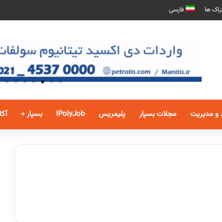
راک ها
فارسی
 و مدیریت
مجلات بسپار
پلیمریس
IPolyJob
بسپار +
آکا