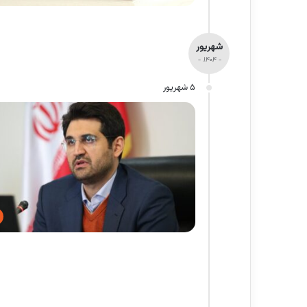
شهریور
- 1404 -
5 شهریور