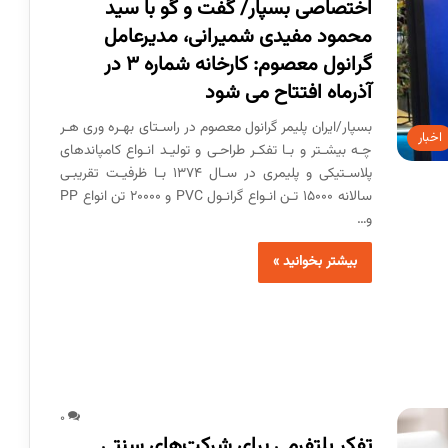
اختصاصی بسپار/ گفت و گو با سید
محمود مفیدی شمیرانی، مدیرعامل
گرانول معصوم: کارخانه شماره 3 در
آذرماه افتتاح می شود
بسپار/ایران پلیمر گرانول معصوم در راسـتای بهـره وری هـر
اخبار
چـه بیشـتر و بـا تفکـر طراحـی و تولیـد انـواع کامپاندهای
پلاسـتیکی و پلیمری در سـال 1374 بـا ظرفیـت تقریبـی
سالانه 15000 تـن انـواع گرانـول PVC و 20000 تن انواع PP
و…
بیشتر بخوانید »
0
تفکر پلتفرمی برای شرکت‌های سنتی