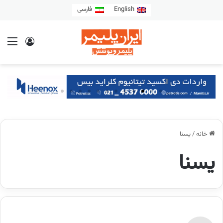
English
فارسی
خانه
/
یسنا
یسنا