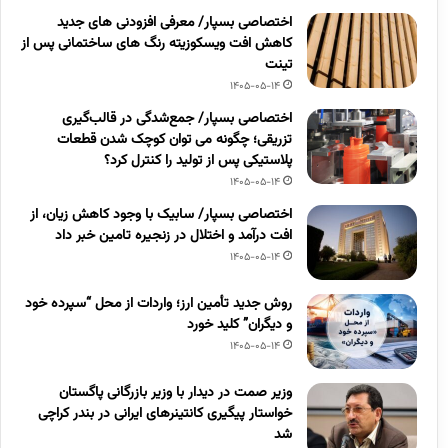
اختصاصی بسپار/ معرفی افزودنی های جدید
کاهش افت ویسکوزیته رنگ های ساختمانی پس از
تینت
1405-05-14
اختصاصی بسپار/ جمع‌شدگی در قالب‌گیری
تزریقی؛ چگونه می توان کوچک شدن قطعات
پلاستیکی پس از تولید را کنترل کرد؟
1405-05-14
اختصاصی بسپار/ سابیک با وجود کاهش زیان، از
افت درآمد و اختلال در زنجیره تامین خبر داد
1405-05-14
روش جدید تأمین ارز؛ واردات از محل “سپرده خود
و دیگران” کلید خورد
1405-05-14
وزیر صمت در دیدار با وزیر بازرگانی پاگستان
خواستار پیگیری کانتینرهای ایرانی در بندر کراچی
شد