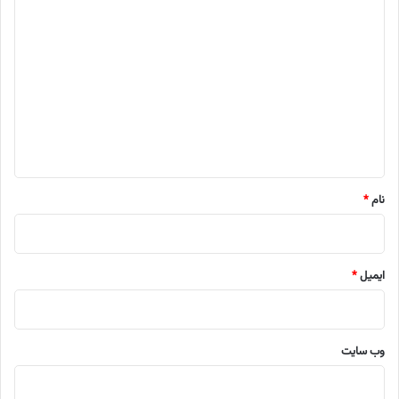
د
ی
د
گ
ا
ه
*
نام
*
ایمیل
*
وب‌ سایت