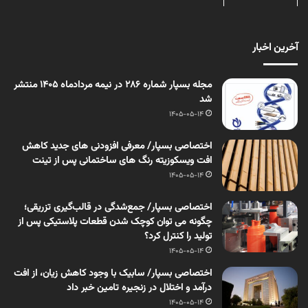
آخرین اخبار
مجله بسپار شماره 286 در نیمه مردادماه 1405 منتشر
شد
1405-05-14
اختصاصی بسپار/ معرفی افزودنی های جدید کاهش
افت ویسکوزیته رنگ های ساختمانی پس از تینت
1405-05-14
اختصاصی بسپار/ جمع‌شدگی در قالب‌گیری تزریقی؛
چگونه می توان کوچک شدن قطعات پلاستیکی پس از
تولید را کنترل کرد؟
1405-05-14
اختصاصی بسپار/ سابیک با وجود کاهش زیان، از افت
درآمد و اختلال در زنجیره تامین خبر داد
1405-05-14