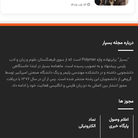
1405-05-14
درباره مجله بسپار
“بسپار” برابرنهاده واژه Polymer است که از سوی فرهنگستان علوم و زبان و ادب
پارسی پیشنهاد و به تصویب رسیده است. ماهنامه بسپار در ابتدا خاستگاهی
دانشجویی داشته و در دانشکده مهندسی پلیمر و رنگ دانشگاه صنعتی امیرکبیر توسط
گروهی از دانشجویان این رشته منتشر شده است. پس از آن در سال ۱۳۷۶ با دریافت
مجوز انتشار بین المللی به دو زبان فارسی و انگلیسی فعالیت خود را ادامه داد.
مجوز ها
اعلام وصول
نماد
پایگاه خبری
الکترونیکی