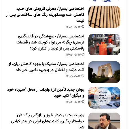
اختصاصی بسپار/ معرفی افزودنی های جدید
کاهش افت ویسکوزیته رنگ های ساختمانی پس از
تینت
1405-05-14
اختصاصی بسپار/ جمع‌شدگی در قالب‌گیری
تزریقی؛ چگونه می توان کوچک شدن قطعات
پلاستیکی پس از تولید را کنترل کرد؟
1405-05-14
اختصاصی بسپار/ سابیک با وجود کاهش زیان، از
افت درآمد و اختلال در زنجیره تامین خبر داد
1405-05-14
روش جدید تأمین ارز؛ واردات از محل “سپرده خود
و دیگران” کلید خورد
1405-05-14
وزیر صمت در دیدار با وزیر بازرگانی پاگستان
خواستار پیگیری کانتینرهای ایرانی در بندر کراچی
شد