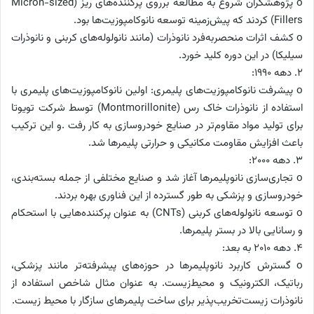
o پژوهشگران شروع به مطالعه برروی پرکننده‌های ریز (Micron-sized
Fillers) کردند که پیش‌زمینه توسعه نانوکامپوزیت‌ها بود.
o کشف اثرات منحصربه‌فرد نانوذرات (مانند نانولوله‌های کربنی و نانوذرات
سیلیکا) در این دوره کلید خورد.
2. دهه ۱۹۹۰:
o پیشرفت نانوکامپوزیت‌های پلیمری: اولین نانوکامپوزیت‌های پلیمری با
استفاده از نانوذرات خاک رس (Montmorillonite) توسط شرکت تویوتا
برای تولید مواد مقاوم‌تر در صنایع خودروسازی به کار رفت .و این ترکیب
باعث افزایش مقاومت مکانیکی و حرارتی پلیمرها شد.
3. دهه ۲۰۰۰:
o تجاری‌سازی نانوپلیمرها آغاز شد و صنایع مختلفی از جمله بسته‌بندی،
خودروسازی و پزشکی به طور گسترده از این فناوری بهره‌ بردند.
o توسعه نانولوله‌های کربنی (CNTs) به عنوان پرکننده‌هایی با استحکام
و رسانایی بالا در بستر پلیمرها.
4. دهه ۲۰۱۰ به بعد:
o گسترش کاربرد نانوپلیمرها در حوزه‌های پیشرفته‌تر مانند پزشکی،
رباتیک، الکترونیک و محیط‌زیست. به عنوان مثال شاخص استفاده از
نانوذرات زیست‌تخریب‌پذیر برای ساخت پلیمرهای سازگار با محیط زیست.