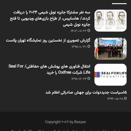
سه نفر مشترکا جایزه نوبل شیمی 2024 را دریافت
کردند/ هاسابیس، از طراح بازی‌های ویدیویی تا فتح
جایزه نوبل شیمی
1403-07-22
گزارش تصویری از نخستین روز نمایشگاه تهران پلاست
1395-10-30
انتقال فناوری های پوشش های حفاظتی/ Seal For
Life شرکت Oxifree را خرید
1398-12-24
۱۵سیاست جدیددولت برای جهش صادراتی اعلام شد
1394-05-28
Copyright 2026 by Baspar