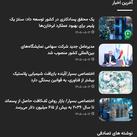
آخرین اخبار
یک محقق پسادکتری در کشور توسعه داد: سنتز یک
پلیمر برای بهبود عملکرد ابرخازن‌ها
1405-05-12
مدیرعامل جدید شرکت سهامی نمایشگاه‌های
بین‌المللی کشور منصوب شد
1405-05-12
اختصاصی بسپار/آینده بازیافت شیمیایی پلاستیک
بیشتر از فناوری، به قوانین بستگی دارد
1405-05-12
اختصاصی بسپار/ بازار روغن تَف‌کافت حاصل از پسماند
تا سال ۲۰۳۶ به بیش از ۶۱۵ میلیون دلار می‌رسد
1405-05-12
نوشته های تصادفی