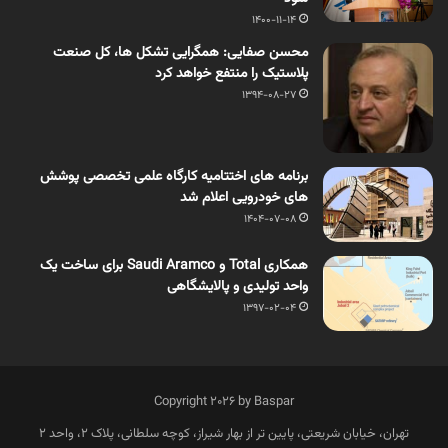
1400-11-14
محسن صفایی: همگرایی تشکل ها، کل صنعت
پلاستیک را منتفع خواهد کرد
1394-08-27
برنامه های اختتامیه کارگاه علمی تخصصی پوشش
های خودرویی اعلام شد
1404-07-08
همکاری Total و Saudi Aramco برای ساخت یک
واحد تولیدی و پالایشگاهی
1397-02-04
Copyright 2026 by Baspar
تهران، خیابان شریعتی، پایین تر از بهار شیراز، کوچه سلطانی، پلاک 2، واحد 2