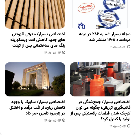
مجله بسپار شماره 286 در نیمه
اختصاصی بسپار/ معرفی افزودنی
مردادماه 1405 منتشر شد
های جدید کاهش افت ویسکوزیته
رنگ های ساختمانی پس از تینت
1405-05-14
1405-05-14
اختصاصی بسپار/ جمع‌شدگی در
اختصاصی بسپار/ سابیک با وجود
قالب‌گیری تزریقی؛ چگونه می توان
کاهش زیان، از افت درآمد و اختلال
کوچک شدن قطعات پلاستیکی پس از
در زنجیره تامین خبر داد
تولید را کنترل کرد؟
1405-05-14
1405-05-14