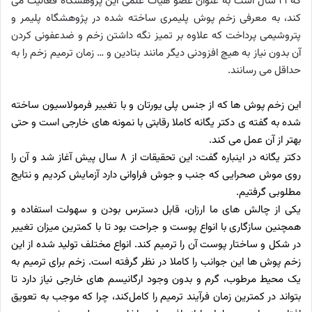
که ۲۱ سال است به عنوان عضو هیات علمی این پژوهشگاه فعالیت می
کند، به معرفی زخم پوش پلیمری ساخته شده در پژوهشگاه پلیمر و
پتروشیمی پرداخت که علاوه بر تمیز نگه داشتن زخم‌ و ضدعفونی کردن
آن بدون نیاز به هیچ افزودنی دیگر‌ مانند بتادین و … زمان ترمیم زخم را به
حداقل می رسانند.
این زخم پوش ها که از جنس پلی یورتان و با تغییر فرمولاسیون ساخته
شده به گفته ی دکتر یگانه‌ کاملا رقابتی با نمونه های خارجی است و حتی
بهتر از آن عمل می کند.
دکتر‌ یگانه در اینباره گفت: این تحقیقات از
۸
سال پیش آغاز شد و آن را
روی موش صحرایی که جنب و جوش فراوانی دارد آزمایش کردیم و نتایج
مطلوبی گرفتیم.
یکی از چالش های ما ارزان، قابل دسترس بودن و سهولت استفاده و
همچنین سازگاری با انواع پوست و جراحت بود تا با کمترین میزان تغییر
در شکل و ساختار پوست آن را ترمیم کند. انواع‌ مختلف‌ تولید شده از این
زخم پوش ها این جوانب را کاملا در نظر گرفته است. زخم برای ترمیم به
یک محیط مرطوب، گرم و بدون وجود ارگانیسم های خارجی نیاز دارد تا
بتواند در کمترین زمان فرآیند ترمیم را کامل‌کند،
چرا که موجب به تعویق