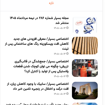
تازه
مجله بسپار شماره 286 در نیمه مردادماه 1405
منتشر شد
1405-05-14
اختصاصی بسپار/ معرفی افزودنی های جدید
کاهش افت ویسکوزیته رنگ های ساختمانی پس از
تینت
1405-05-14
اختصاصی بسپار/ جمع‌شدگی در قالب‌گیری
تزریقی؛ چگونه می توان کوچک شدن قطعات
پلاستیکی پس از تولید را کنترل کرد؟
1405-05-14
اختصاصی بسپار/ سابیک با وجود کاهش زیان، از
افت درآمد و اختلال در زنجیره تامین خبر داد
1405-05-14
روش جدید تأمین ارز؛ واردات از محل “سپرده خود