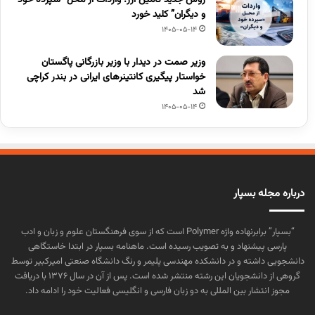
و دیگران” کلید خورد
1405-05-14
وزیر صمت در دیدار با وزیر بازرگانی پاگستان
خواستار پیگیری کانتینرهای ایرانی در بندر کراچی
شد
1405-05-14
درباره مجله بسپار
“بسپار” برابرنهاده واژه Polymer است که از سوی فرهنگستان علوم و زبان و ادب
پارسی پیشنهاد و به تصویب رسیده است. ماهنامه بسپار در ابتدا خاستگاهی
دانشجویی داشته و در دانشکده مهندسی پلیمر و رنگ دانشگاه صنعتی امیرکبیر توسط
گروهی از دانشجویان این رشته منتشر شده است. پس از آن در سال ۱۳۷۶ با دریافت
مجوز انتشار بین المللی به دو زبان فارسی و انگلیسی فعالیت خود را ادامه داد.