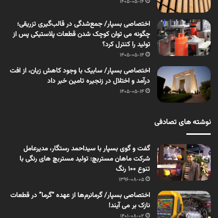
1405-05-14
اختصاصی بسپار/ جمع‌شدگی در قالب‌گیری تزریقی؛
چگونه می توان کوچک شدن قطعات پلاستیکی پس از
تولید را کنترل کرد؟
1405-05-14
اختصاصی بسپار/ سابیک با وجود کاهش زیان، از افت
درآمد و اختلال در زنجیره تامین خبر داد
1405-05-14
نوشته های تصادفی
گفت و گوی بسپار با سیداحمد رستگار، مدیرعامل
شرکت ماهان مستربچ: تولید مستربچ های رنگی با
تنوع 100 رنگ
1396-08-05
اختصاصی بسپار/ گرمانرم‌ها از عهده “گرما” در قطعات
نازک بر می آیند!
1401-08-02