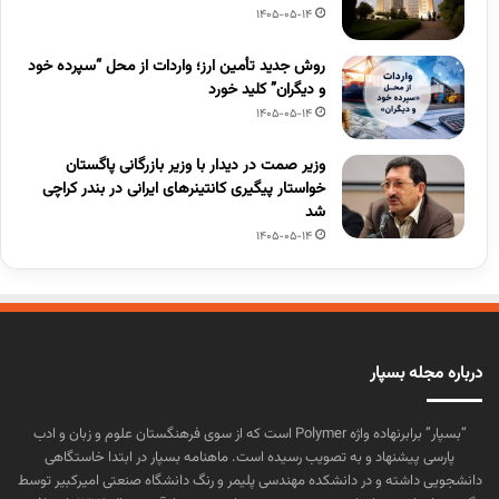
1405-05-14
روش جدید تأمین ارز؛ واردات از محل “سپرده خود
و دیگران” کلید خورد
1405-05-14
وزیر صمت در دیدار با وزیر بازرگانی پاگستان
خواستار پیگیری کانتینرهای ایرانی در بندر کراچی
شد
1405-05-14
درباره مجله بسپار
“بسپار” برابرنهاده واژه Polymer است که از سوی فرهنگستان علوم و زبان و ادب
پارسی پیشنهاد و به تصویب رسیده است. ماهنامه بسپار در ابتدا خاستگاهی
دانشجویی داشته و در دانشکده مهندسی پلیمر و رنگ دانشگاه صنعتی امیرکبیر توسط