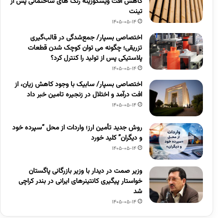
کاهش افت ویسکوزیته رنگ های ساختمانی پس از
تینت
1405-05-14
اختصاصی بسپار/ جمع‌شدگی در قالب‌گیری
تزریقی؛ چگونه می توان کوچک شدن قطعات
پلاستیکی پس از تولید را کنترل کرد؟
1405-05-14
اختصاصی بسپار/ سابیک با وجود کاهش زیان، از
افت درآمد و اختلال در زنجیره تامین خبر داد
1405-05-14
روش جدید تأمین ارز؛ واردات از محل “سپرده خود
و دیگران” کلید خورد
1405-05-14
وزیر صمت در دیدار با وزیر بازرگانی پاگستان
خواستار پیگیری کانتینرهای ایرانی در بندر کراچی
شد
1405-05-14