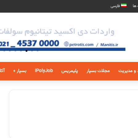
 ها
فارسی
 و مدیریت
مجلات بسپار
پلیمریس
IPolyJob
بسپار +
آکا