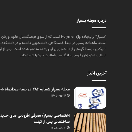
درباره مجله بسپار
“بسپار” برابرنهاده واژه Polymer است که از سوی فرهنگستا
است. ماهنامه بسپار در ابتدا خاستگاهی دانشجویی داشته و در دانشکده 
المللی به دو زبان فارسی و انگلیسی فعالیت خود را ادامه داد.
آخرین اخبار
مجله بسپار شماره 286 در نیمه مردادماه 1405 منتشر شد
1405-05-14
اختصاصی بسپار/ معرفی افزودنی های جدید
ساختمانی پس از تینت
1405-05-14