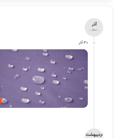
آذر
- 1401 -
30 آذر
اردیبهشت