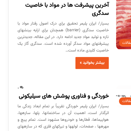
آخرین پیشرفت ها در مواد با خاصیت
سدگری
بسپار/ ایران پلیمر تحقیق برای درک اصول رفتار مواد با
خاصیت سد­گری (barrier) هم­چنان برای ارایه بینش­های
تازه و تولید مواد جدید ادامه دارد. در این مقاله، جدیدترین
قالات
پیشرفت­های مواد سدگر آورده شده است. سد­گری گاز یک
خاصیت کلیدی ماده است…
بیشتر بخوانید »
0
خوردگی و فناوری پوشش های سیلیکونی
قالات
بسپار/ ایران پلیمر خوردگی تقریباً بر تمام ابعاد زندگی ما
اثرگذار است، اهمیت آن در ساختمان­ها، پل­ها، سازه­ها،
هواپیماها، قطارها و خودرو­ها مشهود است. تمام پیچ­ و
مهره­ها ، صفحات، لوله­­ها و تیرک­های فلزی که در سازه­های