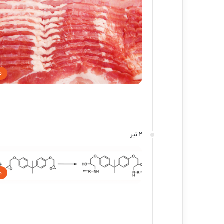
م
2 تیر
م