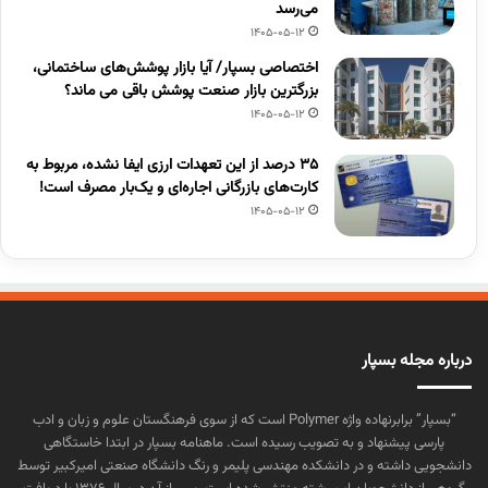
می‌رسد
1405-05-12
اختصاصی بسپار/ آیا بازار پوشش‌های ساختمانی،
بزرگترین بازار صنعت پوشش باقی می ماند؟
1405-05-12
۳۵ درصد از این تعهدات ارزی ایفا نشده، مربوط به
کارت‌های بازرگانی اجاره‌ای و یک‌بار مصرف است!
1405-05-12
درباره مجله بسپار
“بسپار” برابرنهاده واژه Polymer است که از سوی فرهنگستان علوم و زبان و ادب
پارسی پیشنهاد و به تصویب رسیده است. ماهنامه بسپار در ابتدا خاستگاهی
دانشجویی داشته و در دانشکده مهندسی پلیمر و رنگ دانشگاه صنعتی امیرکبیر توسط