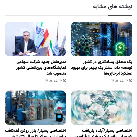
نوشته های مشابه
یک محقق پسادکتری در کشور
مدیرعامل جدید شرکت سهامی
توسعه داد: سنتز یک پلیمر برای بهبود
نمایشگاه‌های بین‌المللی کشور
عملکرد ابرخازن‌ها
منصوب شد
1405-05-12
1405-05-12
اختصاصی بسپار/آینده بازیافت
اختصاصی بسپار/ بازار روغن تَف‌کافت
شیمیایی پلاستیک بیشتر از فناوری،
حاصل از پسماند تا سال ۲۰۳۶ به