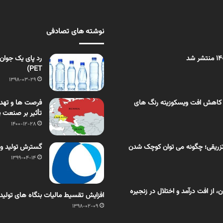
نوشته های تصادفی
PET)
1398-03-29
 کاهش افت ویسکوزیته رنگ های
فرصت ها و تهدی
تأثیر بر صنعت 
1400-12-28
زریقی؛ چگونه می توان کوچک شدن
گسترش تولید وا
1399-04-14
از افت درآمد و اختلال در زنجیره
افزایش تقسیط مالیات بنگاه های تولیدی تا ۵ سال/ اعتبار پایان
1398-02-09