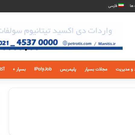
 ها
فارسی
 و مدیریت
مجلات بسپار
پلیمریس
IPolyJob
بسپار +
آکا