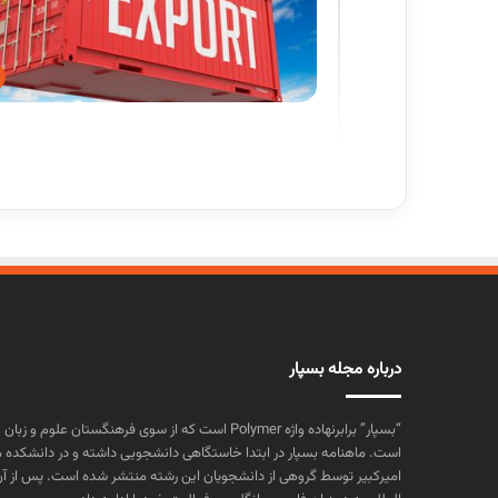
درباره مجله بسپار
“بسپار” برابرنهاده واژه Polymer است که از سوی فرهنگستا
است. ماهنامه بسپار در ابتدا خاستگاهی دانشجویی داشته و در دانشکده 