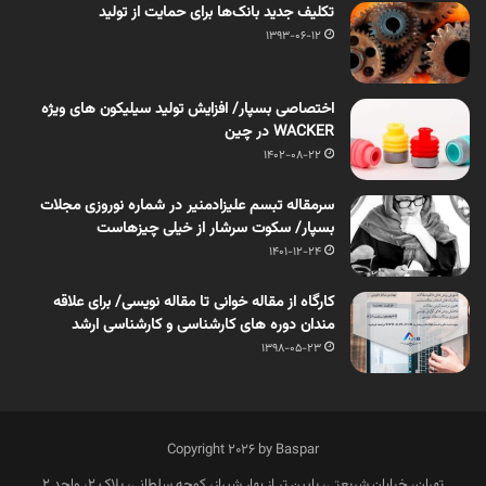
تکلیف جدید بانک‌ها برای حمایت از تولید
1393-06-12
اختصاصی بسپار/ افزایش تولید سیلیکون های ویژه
WACKER در چین
1402-08-22
سرمقاله تبسم علیزادمنیر در شماره نوروزی مجلات
بسپار/ سکوت سرشار از خیلی چیزهاست
1401-12-24
کارگاه از مقاله خوانی تا مقاله نویسی/ برای علاقه
مندان دوره های کارشناسی و کارشناسی ارشد
1398-05-23
Copyright 2026 by Baspar
تهران، خیابان شریعتی، پایین تر از بهار شیراز، کوچه سلطانی، پلاک 2، واحد 2